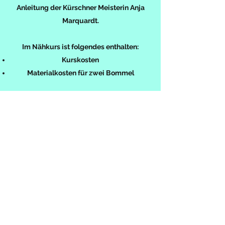
Anleitung der Kürschner Meisterin Anja
Marquardt.
Im Nähkurs ist folgendes enthalten:
Kurskosten
Materialkosten für zwei Bommel
Wer nicht genug kriegen kann von diesen
flauschigen Bommeln, darf natürlich auch
noch mehr machen. Das zusätzliche
Material wird direkt mit der Kursleitung
abgerechnet.
Datum: Weitere Daten noch in Planung
Die Pelznähkurse finden bei angenehmer
Atmosphäre in unserem Atelier statt.